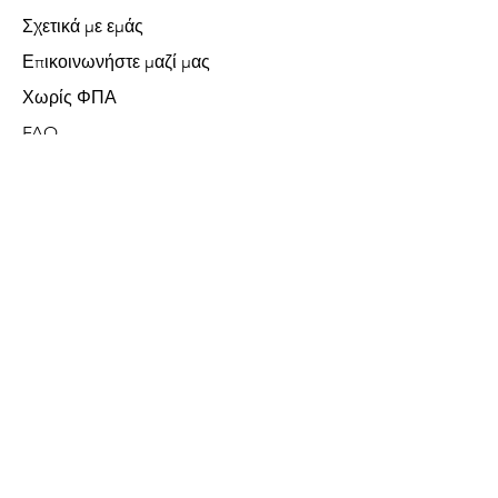
Σχετικά με εμάς
Επικοινωνήστε μαζί μας
Χωρίς ΦΠΑ
FAQ
Δεχόμαστε τις ακόλουθες μεθόδους
πληρωμής
Μεγάλες Συσκευές
Μικρές Συσκευές
Καθάρισμα
Ψύξη