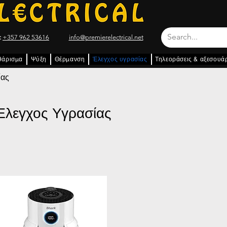
:
+357 962 53616
info@premierelectrical.net
θάρισμα
Ψύξη
Θέρμανση
Έλεγχος υγρασίας
Τηλεοράσεις & αξεσουά
ίας
Έλεγχος Υγρασίας