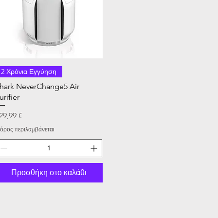
2 Χρόνια Εγγύηση
hark NeverChange5 Air
urifier
ιμή
29,99 €
όρος περιλαμβάνεται
Προσθήκη στο καλάθι