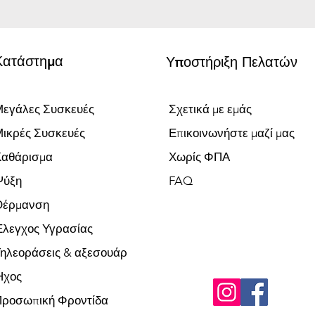
Κατάστημα
Υποστήριξη Πελατών
εγάλες Συσκευές
Σχετικά με εμάς
ικρές Συσκευές
Επικοινωνήστε μαζί μας
Καθάρισμα
Χωρίς ΦΠΑ
Ψύξη
FAQ
Θέρμανση
λεγχος Υγρασίας
ηλεοράσεις & αξεσουάρ
Ήχος
Προσωπική Φροντίδα