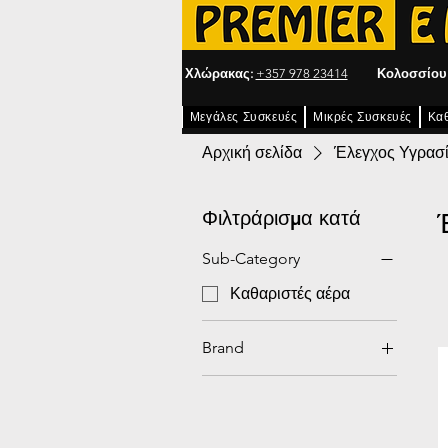
Χλώρακας:
+357 978 23414
Κολοσσίου
Μεγάλες Συσκευές
Μικρές Συσκευές
Κα
Αρχική σελίδα
Έλεγχος Υγρασ
Φιλτράρισμα κατά
Sub-Category
Καθαριστές αέρα
Brand
Καρχαρίας