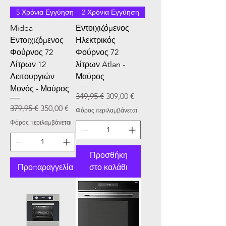
5 Χρόνια Εγγύηση
2 Χρόνια Εγγύηση
Midea
Εντοιχιζόμενος
Εντοιχιζόμενος
Ηλεκτρικός
Φούρνος 72
Φούρνος 72
Λίτρων 12
λίτρων Atlan -
Λειτουργιών
Μαύρος
Μονός - Μαύρος
Κανονική τιμή
Τιμή Έκπτωσης
349,95 €
309,00 €
Κανονική τιμή
Τιμή Έκπτωσης
379,95 €
350,00 €
Φόρος περιλαμβάνεται
Φόρος περιλαμβάνεται
Προσθήκη
Προπαραγγελία
στο καλάθι