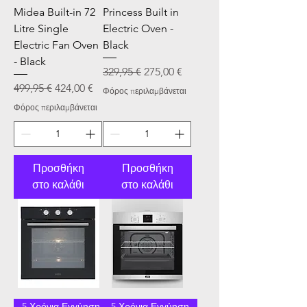
Midea Built-in 72
Princess Built in
Litre Single
Electric Oven -
Electric Fan Oven
Black
- Black
Κανονική τιμή
Τιμή Έκπτωσης
329,95 €
275,00 €
Κανονική τιμή
Τιμή Έκπτωσης
499,95 €
424,00 €
Φόρος περιλαμβάνεται
Φόρος περιλαμβάνεται
Προσθήκη
Προσθήκη
στο καλάθι
στο καλάθι
5 Χρόνια Εγγύηση & 2 Χρόνια Batt
5 Χρόνια Εγγύηση