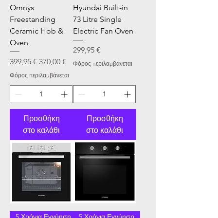
Omnys
Hyundai Built-in
Freestanding
73 Litre Single
Ceramic Hob &
Electric Fan Oven
Oven
Τιμή
299,95 €
Κανονική τιμή
Τιμή Έκπτωσης
399,95 €
370,00 €
Φόρος περιλαμβάνεται
Φόρος περιλαμβάνεται
Προσθήκη
Προσθήκη
στο καλάθι
στο καλάθι
5 Χρόνια Εγγύηση
5 Χρόνια Εγγύηση