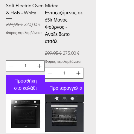
Solt Electric Oven
Midea
& Hob - White
Εντοιχιζόμενος σε
65lt Μονός
Κανονική τιμή
Τιμή Έκπτωσης
399,95 €
320,00 €
Φούρνος -
Φόρος περιλαμβάνεται
Ανοξείδωτο
ατσάλι
Κανονική τιμή
Τιμή Έκπτωσης
299,95 €
275,00 €
Φόρος περιλαμβάνεται
Προσθήκη
στο καλάθι
Προπαραγγελία