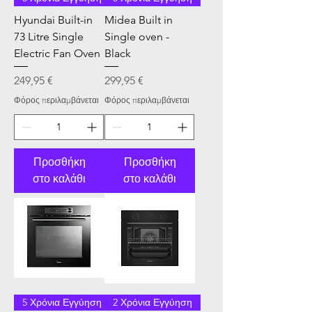
Hyundai Built-in
Midea Built in
73 Litre Single
Single oven -
Electric Fan Oven
Black
Τιμή
Τιμή
249,95 €
299,95 €
Φόρος περιλαμβάνεται
Φόρος περιλαμβάνεται
Προσθήκη
Προσθήκη
στο καλάθι
στο καλάθι
5 Χρόνια Εγγύηση
2 Χρόνια Εγγύηση