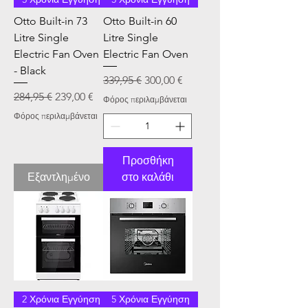
Otto Built-in 73
Otto Built-in 60
Litre Single
Litre Single
Electric Fan Oven
Electric Fan Oven
- Black
Κανονική τιμή
Τιμή Έκπτωσης
339,95 €
300,00 €
Κανονική τιμή
Τιμή Έκπτωσης
284,95 €
239,00 €
Φόρος περιλαμβάνεται
Φόρος περιλαμβάνεται
Προσθήκη
Εξαντλημένο
στο καλάθι
2 Χρόνια Εγγύηση
5 Χρόνια Εγγύηση