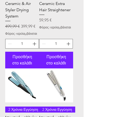
Ceramic & Air
Ceramic Extra
Styler Drying
Hair Straightener
System
Τιμή
59,95 €
Κανονική τιμή
Τιμή Έκπτωσης
499,99 €
399,99 €
Φόρος περιλαμβάνεται
Φόρος περιλαμβάνεται
Προσθήκη
Προσθήκη
στο καλάθι
στο καλάθι
2 Χρόνια Εγγύηση
2 Χρόνια Εγγύηση