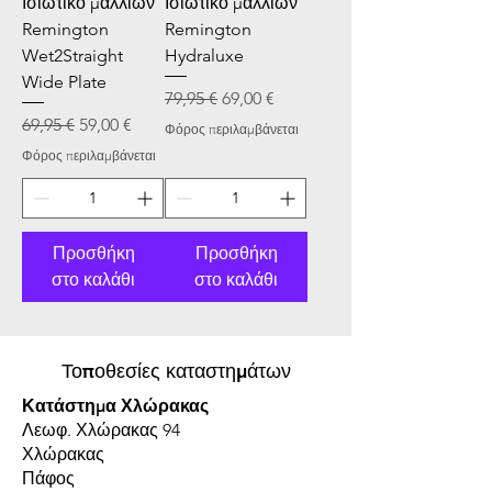
Ισιωτικό μαλλιών
Ισιωτικό μαλλιών
Remington
Remington
Wet2Straight
Hydraluxe
Wide Plate
Κανονική τιμή
Τιμή Έκπτωσης
79,95 €
69,00 €
Κανονική τιμή
Τιμή Έκπτωσης
69,95 €
59,00 €
Φόρος περιλαμβάνεται
Φόρος περιλαμβάνεται
Προσθήκη
Προσθήκη
στο καλάθι
στο καλάθι
Τοποθεσίες καταστημάτων
Κατάστημα Χλώρακας
Λεωφ. Χλώρακας 94
Χλώρακας
Πάφος