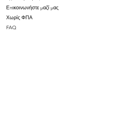
Επικοινωνήστε μαζί μας
Χωρίς ΦΠΑ
FAQ
Δεχόμαστε τις ακόλουθες μεθόδους
πληρωμής
Μεγάλες Συσκευές
Μικρές Συσκευές
Καθάρισμα
Ψύξη
Θέρμανση