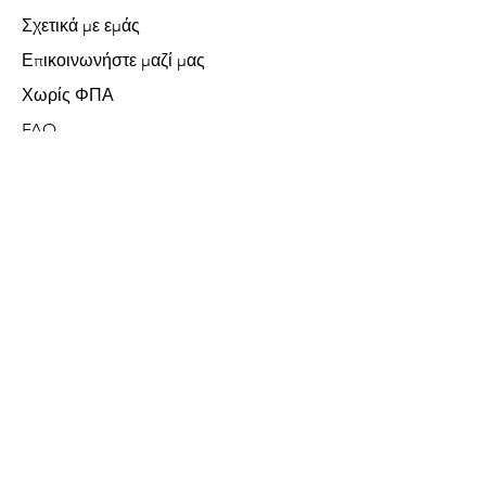
Σχετικά με εμάς
Επικοινωνήστε μαζί μας
Χωρίς ΦΠΑ
FAQ
Δεχόμαστε τις ακόλουθες μεθόδους
πληρωμής
Μεγάλες Συσκευές
Μικρές Συσκευές
Καθάρισμα
Ψύξη