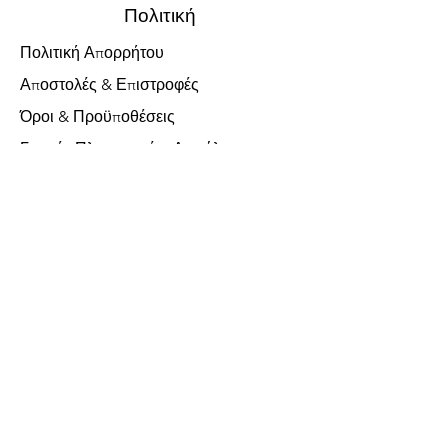
Πολιτική
Πολιτική Απορρήτου
Αποστολές & Επιστροφές
Όροι & Προϋποθέσεις
Γενικές Πληροφορίες Ασφάλειας
Υποστήριξη Πελατών
Σχετικά με εμάς
Επικοινωνήστε μαζί μας
Χωρίς ΦΠΑ
FAQ
Δεχόμαστε τις ακόλουθες μεθόδους
πληρωμής