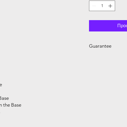
Προσ
Guarantee
2 Year Guarantee
e
Base
n the Base
n