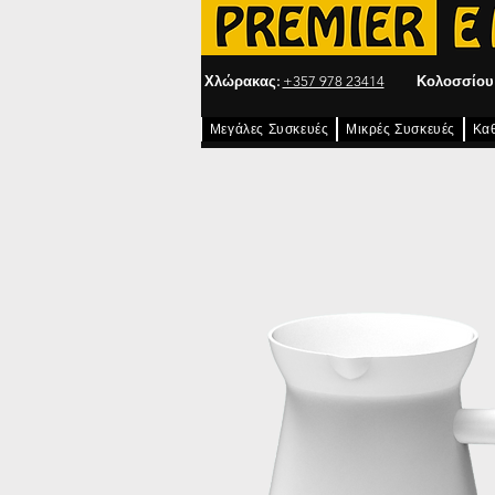
Χλώρακας:
+357 978 23414
Κολοσσίου
Μεγάλες Συσκευές
Μικρές Συσκευές
Κα