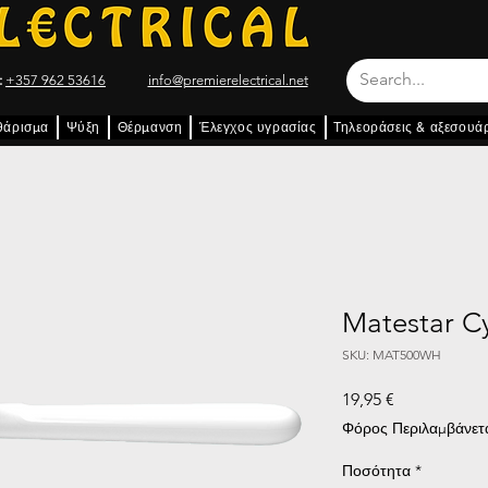
:
+357 962 53616
info@premierelectrical.net
θάρισμα
Ψύξη
Θέρμανση
Έλεγχος υγρασίας
Τηλεοράσεις & αξεσουά
Matestar C
SKU: MAT500WH
Τιμή
19,95 €
Φόρος Περιλαμβάνετ
Ποσότητα
*