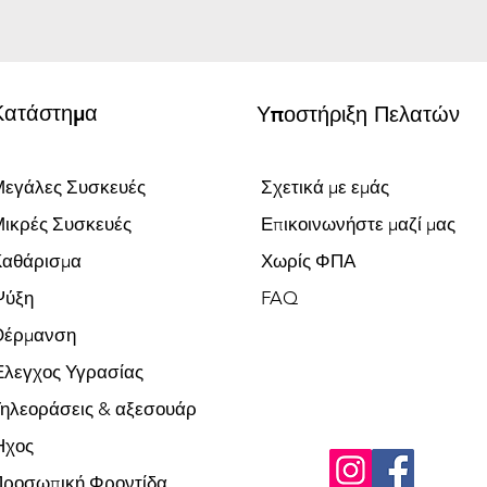
Κατάστημα
Υποστήριξη Πελατών
εγάλες Συσκευές
Σχετικά με εμάς
ικρές Συσκευές
Επικοινωνήστε μαζί μας
Καθάρισμα
Χωρίς ΦΠΑ
Ψύξη
FAQ
Θέρμανση
λεγχος Υγρασίας
ηλεοράσεις & αξεσουάρ
Ήχος
Προσωπική Φροντίδα