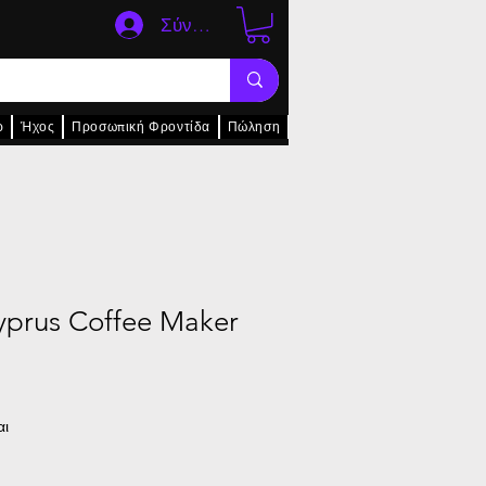
Σύνδεση
ρ
Ήχος
Προσωπική Φροντίδα
Πώληση
yprus Coffee Maker
αι