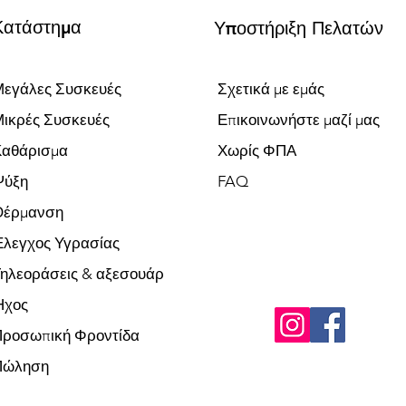
Κατάστημα
Υποστήριξη Πελατών
εγάλες Συσκευές
Σχετικά με εμάς
ικρές Συσκευές
Επικοινωνήστε μαζί μας
Καθάρισμα
Χωρίς ΦΠΑ
Ψύξη
FAQ
Θέρμανση
λεγχος Υγρασίας
ηλεοράσεις & αξεσουάρ
Ήχος
Προσωπική Φροντίδα
Πώληση