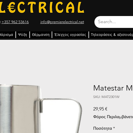
:
+357 962 53616
info@premierelectrical.net
θάρισμα
Ψύξη
Θέρμανση
Έλεγχος υγρασίας
Τηλεοράσεις & αξεσουά
Matestar Mi
SKU: MAT2301W
Τιμή
29,95 €
Φόρος Περιλαμβάνετ
Ποσότητα
*