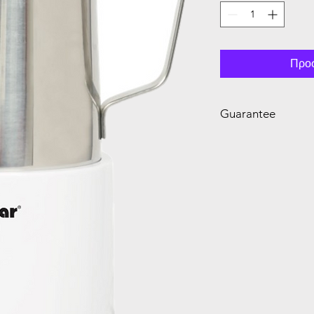
Προσ
Guarantee
2 Year Guarantee