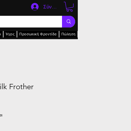
Σύνδεση
ρ
Ήχος
Προσωπική Φροντίδα
Πώληση
lk Frother
αι