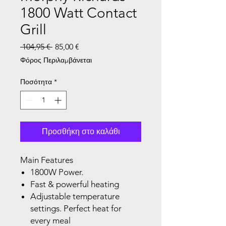
1800 Watt Contact
Grill
Κανονική τιμή
Τιμή Έκπτωσης
 104,95 € 
85,00 €
Φόρος Περιλαμβάνεται
Ποσότητα
*
Προσθήκη στο καλάθι
Main Features
1800W Power.
Fast & powerful heating
Adjustable temperature
settings. Perfect heat for
every meal