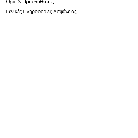
Όροι & Προϋποθέσεις
Γενικές Πληροφορίες Ασφάλειας
Υποστήριξη Πελατών
Σχετικά με εμάς
Επικοινωνήστε μαζί μας
Χωρίς ΦΠΑ
FAQ
Δεχόμαστε τις ακόλουθες μεθόδους
πληρωμής
Μεγάλες Συσκευές