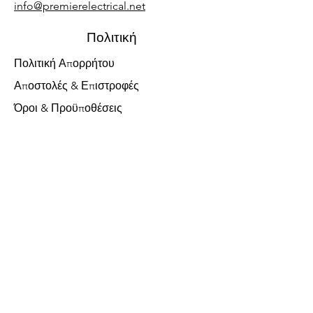
info@premierelectrical.net
Πολιτική
Πολιτική Απορρήτου
Αποστολές & Επιστροφές
Όροι & Προϋποθέσεις
Γενικές Πληροφορίες Ασφάλειας
Υποστήριξη Πελατών
Σχετικά με εμάς
Επικοινωνήστε μαζί μας
Χωρίς ΦΠΑ
FAQ