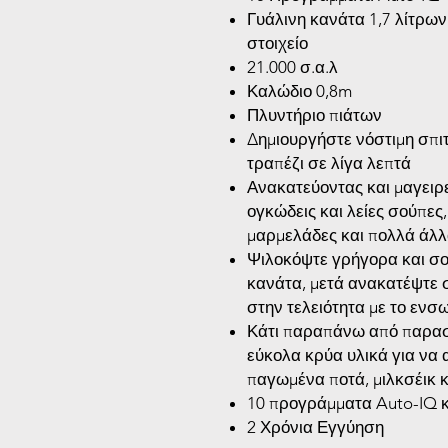
Γυάλινη κανάτα 1,7 λίτρω
στοιχείο
21.000 σ.α.λ
Καλώδιο 0,8m
Πλυντήριο πιάτων
Δημιουργήστε νόστιμη σπι
τραπέζι σε λίγα λεπτά
Ανακατεύοντας και μαγειρ
ογκώδεις και λείες σούπες
μαρμελάδες και πολλά άλ
Ψιλοκόψτε γρήγορα και σο
κανάτα, μετά ανακατέψτε σ
στην τελειότητα με το ενσ
Κάτι παραπάνω από παρασ
εύκολα κρύα υλικά για να
παγωμένα ποτά, μιλκσέικ κ
10 προγράμματα Auto-IQ κ
2 Χρόνια Εγγύηση