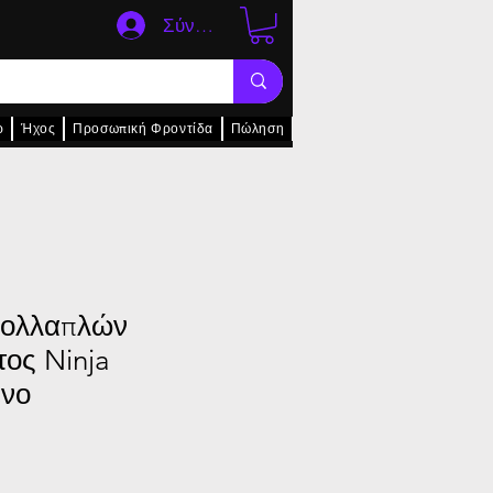
Σύνδεση
ρ
Ήχος
Προσωπική Φροντίδα
Πώληση
πολλαπλών
τος Ninja
ενο