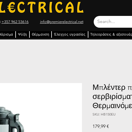
:
+357 962 53616
info@premierelectrical.net
θάρισμα
Ψύξη
Θέρμανση
Έλεγχος υγρασίας
Τηλεοράσεις & αξεσουά
Μπλέντερ 
σερβιρίσμα
Θερμαινόμ
SKU: HB150EU
Τιμή
179,99 €