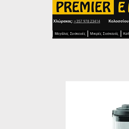
Χλώρακας:
+357 978 23414
Κολοσσίου
Μεγάλες Συσκευές
Μικρές Συσκευές
Κα