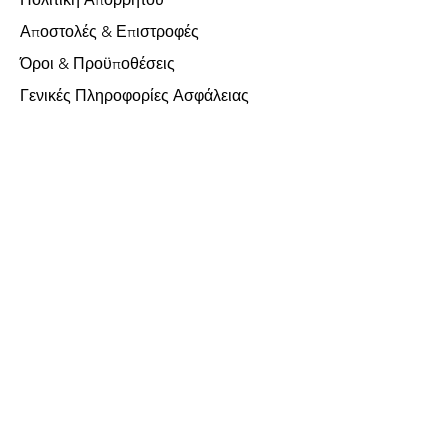
Αποστολές & Επιστροφές
Όροι & Προϋποθέσεις
Γενικές Πληροφορίες Ασφάλειας
Υποστήριξη Πελατών
Σχετικά με εμάς
Επικοινωνήστε μαζί μας
Χωρίς ΦΠΑ
FAQ
Δεχόμαστε τις ακόλουθες μεθόδους
πληρωμής