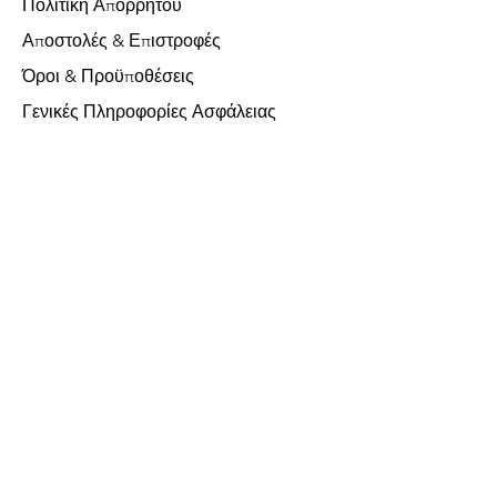
Πολιτική Απορρήτου
Αποστολές & Επιστροφές
Όροι & Προϋποθέσεις
Γενικές Πληροφορίες Ασφάλειας
Υποστήριξη Πελατών
Σχετικά με εμάς
Επικοινωνήστε μαζί μας
Χωρίς ΦΠΑ
FAQ
Δεχόμαστε τις ακόλουθες μεθόδους
πληρωμής