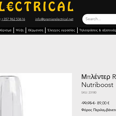
:
+357 962 53616
info@premierelectrical.net
θάρισμα
Ψύξη
Θέρμανση
Έλεγχος υγρασίας
Τηλεοράσεις & αξεσουά
Μπλέντερ R
Nutriboost
SKU: 23180
Κανονική τ
Τιμ
 99,95 € 
89,00 €
Φόρος Περιλαμβάνετ