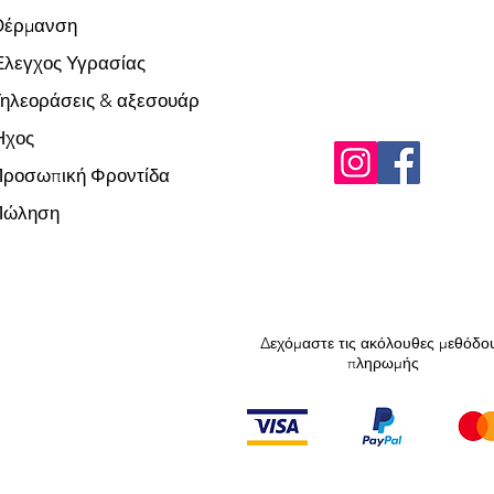
Θέρμανση
λεγχος Υγρασίας
ηλεοράσεις & αξεσουάρ
Ήχος
Προσωπική Φροντίδα
Πώληση
Δεχόμαστε τις ακόλουθες μεθόδο
πληρωμής